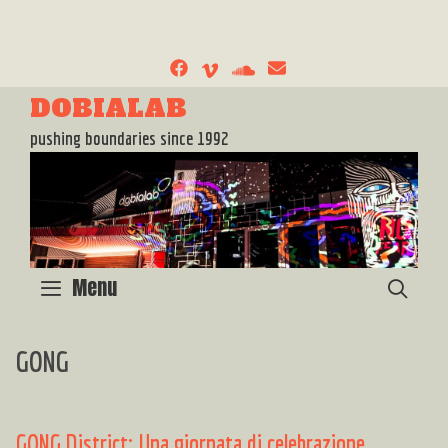
Skip
to
content
DOBIALAB
pushing boundaries since 1992
Menu
SEA
GONG
GONG District: Una giornata di celebrazione