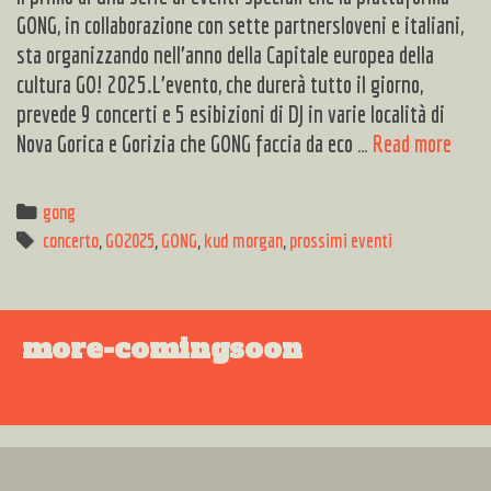
GONG, in collaborazione con sette partnersloveni e italiani,
sta organizzando nell’anno della Capitale europea della
cultura GO! 2025.L’evento, che durerà tutto il giorno,
prevede 9 concerti e 5 esibizioni di DJ in varie località di
GONG
Nova Gorica e Gorizia che GONG faccia da eco …
Read more
Distr
Una
Categories
gong
gior
Tags
concerto
,
GO2025
,
GONG
,
kud morgan
,
prossimi eventi
di
celeb
musi
more-comingsoon
trans
Saba
2
nove
2024