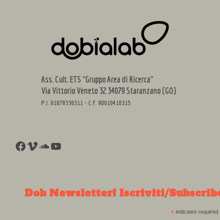
–
Nova
Goric
e
Goriz
varie
Ass. Cult. ETS "Gruppo Area di Ricerca"
local
Via Vittorio Veneto 32 34079 Staranzano (GO)
P.I. 01078330311 - C.F. 90010410315
Facebook
Vimeo
SoundCloud
YouTube
Dob Newsletter! Iscriviti/Subscrib
*
indicates required