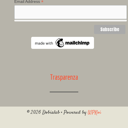
*
Email Address
Trasparenza
© 2026 Dobialab
• Powered by
WPKoi