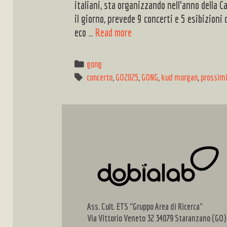
italiani, sta organizzando nell’anno della 
il giorno, prevede 9 concerti e 5 esibizioni 
GONG
eco …
Read more
District:
Una
Categories
gong
giornata
Tags
concerto
,
GO2025
,
GONG
,
kud morgan
,
prossimi
di
celebrazione
musicale
transfrontaliera
Sabato
2
novembre
2024
–
Ass. Cult. ETS "Gruppo Area di Ricerca"
Nova
Via Vittorio Veneto 32 34079 Staranzano (GO)
Gorica