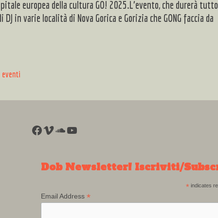
Capitale europea della cultura GO! 2025.L’evento, che durerà tutto
di DJ in varie località di Nova Gorica e Gorizia che GONG faccia da
 eventi
Facebook
Vimeo
SoundCloud
YouTube
Dob Newsletter! Iscriviti/Subsc
*
indicates re
*
Email Address