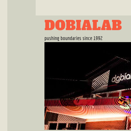
Skip
to
content
DOBIALAB
pushing boundaries since 1992