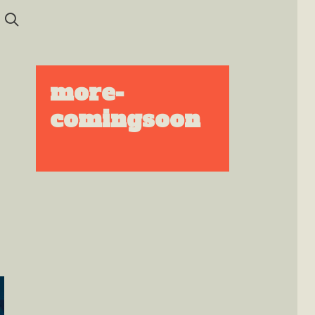
SEARCH
more-
comingsoon