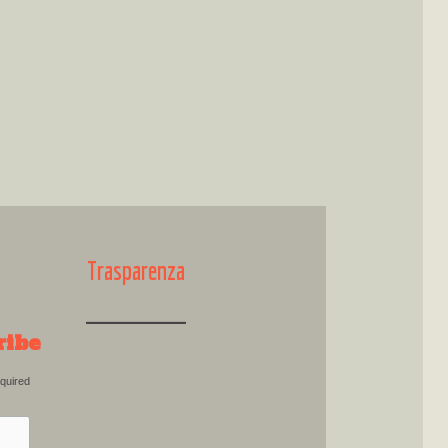
Trasparenza
ribe
quired