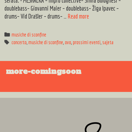
serata: • MESHALKA – impro collective– Silvia Bolognesi –
doublebass– Giovanni Maier – doublebass– Žiga Ipavec –
LIVE
drums– Vid Drašler – drums– …
Read more
Musiche
di
Categories
musiche di sconfine
Sconfine
Tags
concerto
,
musiche di sconfine
,
ovo
,
prossimi eventi
,
sajeta
@
Sajeta
more-comingsoon