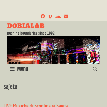
Skip
to
content
DOBIALAB
pushing boundaries since 1992
Menu
SEA
sajeta
LIVE Musiche di Sconfine @ Sajeta