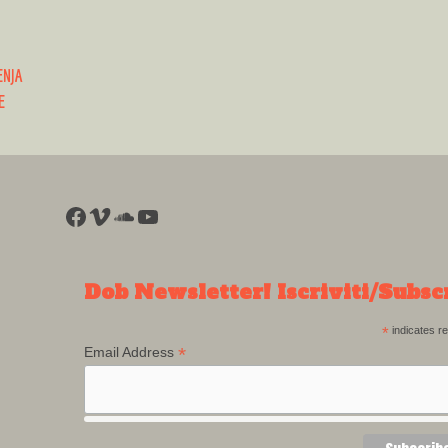
ENJA
E
Facebook
Vimeo
SoundCloud
YouTube
Dob Newsletter! Iscriviti/Subsc
*
indicates re
*
Email Address