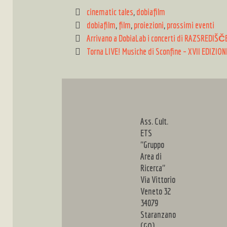
Categories
cinematic tales
,
dobiafilm
Tags
dobiafilm
,
film
,
proiezioni
,
prossimi eventi
Post
Arrivano a DobiaLab i concerti di RAZSREDIŠČ
navigation
Torna LIVE! Musiche di Sconfine – XVII EDIZION
Ass. Cult.
ETS
"Gruppo
Area di
Ricerca"
Via Vittorio
Veneto 32
34079
Staranzano
(GO)