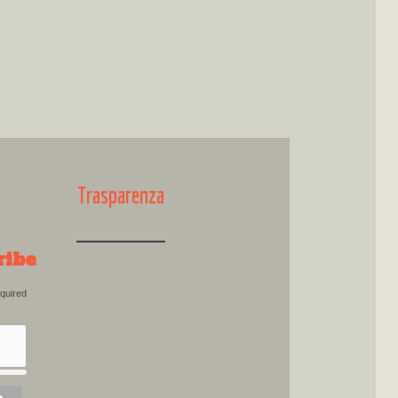
Trasparenza
ribe
quired