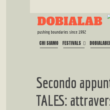
Skip
to
content
DOBIALAB
pushing boundaries since 1992
CHI SIAMO
FESTIVALS
DOBIALABE
Secondo appun
TALES: attravers