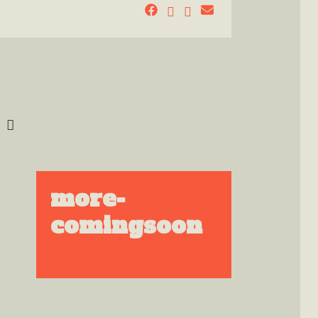
SEARCH
more-
comingsoon