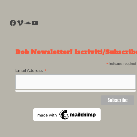
Facebook
Vimeo
SoundCloud
YouTube
Dob Newsletter! Iscriviti/Subscrib
*
indicates required
*
Email Address