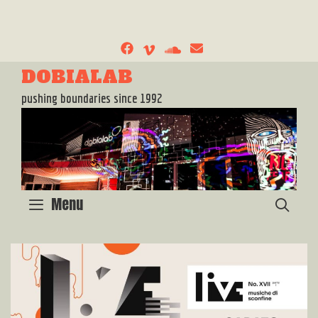
Skip
to
content
DOBIALAB
pushing boundaries since 1992
Menu
SEA