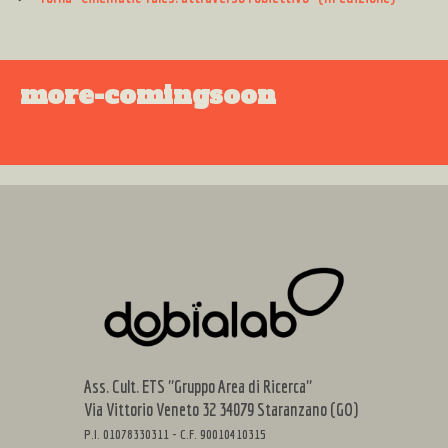
more-comingsoon
Ass. Cult. ETS "Gruppo Area di Ricerca"
Via Vittorio Veneto 32 34079 Staranzano (GO)
P.I. 01078330311 - C.F. 90010410315