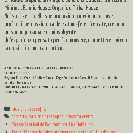
Minimal, Ethnic House, Organic e Tribal House.
Nei suoi set e nelle sue produzioni convivono groove
profondi, percussioni calde e atmosfere ricercate, creando
un suono personale e coinvolgente.
Un’esperienza pensata per far muovere, connettere e vivere
la musica in modo autentico.
A cura del GRUPPO AREA DI RICERCA ETS – DOBIALAB
Con il contributo di:
Regione Friuli Venezia Giulia – Giovani Fvg e Fondazione Cassa di Risparmio di Gorizia
Con il partenariato di:
COMUNE DI STARANZANO, COMUNE DI SAGRADO, HYBRIDA, KUD MORGAN, ZVEZKA MINK, IO
SONO FVG, GO25
Categories
musiche di sconfine
Tags
concerto
,
musiche di sconfine
,
prossimi eventi
Post
Piccolo Festival dell’Animazione 18 a DobiaLab
navigation
Torna “Cinematic Tales: attraverso l’obiettivo” (III edizione)