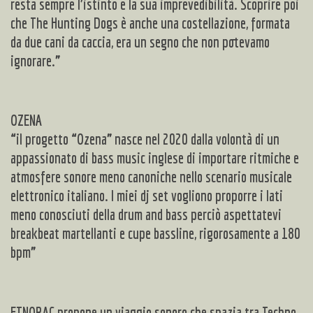
resta sempre l’istinto e la sua imprevedibilità. Scoprire poi
che The Hunting Dogs è anche una costellazione, formata
da due cani da caccia, era un segno che non potevamo
ignorare.”
OZENA
“il progetto “Ozena” nasce nel 2020 dalla volontà di un
appassionato di bass music inglese di importare ritmiche e
atmosfere sonore meno canoniche nello scenario musicale
elettronico italiano. I miei dj set vogliono proporre i lati
meno conosciuti della drum and bass perciò aspettatevi
breakbeat martellanti e cupe bassline, rigorosamente a 180
bpm”
ETNORAC
propone un viaggio sonoro che spazia tra Techno